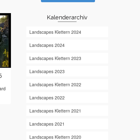
Kalenderarchiv
Landscapes Klettern 2024
Landscapes 2024
Landscapes Klettern 2023
Landscapes 2023
5
Landscapes 2025
Landscapes
Landscapes – Landschaften unserer
Sandsteinkletter
Landscapes Klettern 2022
ard
Erde fotografiert von Alex Hanicke,
Alex Hanicke, M
Michael Zedel, Richard Hartmann
Hartmann
Weit
Landscapes 2022
Weiterlesen
Landscapes Klettern 2021
Landscapes 2021
Landscapes Klettern 2020