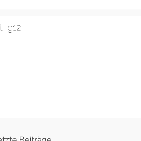
t_g12
etzte Beiträge