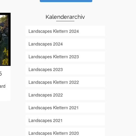
Kalenderarchiv
Landscapes Klettern 2024
Landscapes 2024
Landscapes Klettern 2023
Landscapes 2023
5
Landscapes 2025
Landscapes
Landscapes – Landschaften unserer
Sandsteinkletter
Landscapes Klettern 2022
ard
Erde fotografiert von Alex Hanicke,
Alex Hanicke, M
Michael Zedel, Richard Hartmann
Hartmann
Weit
Landscapes 2022
Weiterlesen
Landscapes Klettern 2021
Landscapes 2021
Landscapes Klettern 2020